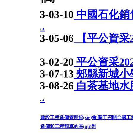
3-03-10
中國石化銷售股份有
…
3-05-06
【平公資采2023370
3-02-20
平公資采202369號】
3-07-13
郟縣新城小學2023
3-08-26
白茶基地水肥滴灌+
…
設工程造價管理協(xié)會 關于召開全國工程造價糾紛調(diào
造價和工程預算的區(qū)別