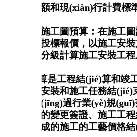
和現(xiàn)行計費標準市場信息計算
施工圖預算：在施工圖設計中，
、投標報價，以施工安裝施工圖設
級計算施工安裝工程成本，總結(ji
é)算是工程結(jié)算和竣工結(jié)算
安裝和施工任務結(jié)束后檢查和
(jīng)過行業(yè)規(guī)范的
的變更簽證、施工工程結(jié)算程
完成的施工的工藝價格結(jié)算。