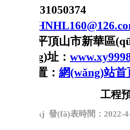
31050374
HNHL160@126.com
平頂山市新華區(qū)建設
ng)址：
www.xy99981.com
置：
網(wǎng)站首頁
>>
造
工程預算中的
 發(fā)表時間：2022-4-22 17:11
打印