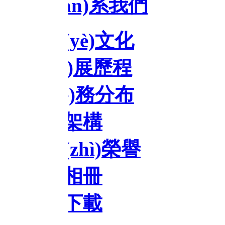
ián)系我們
yè)文化
ā)展歷程
è)務分布
架構
zhì)榮譽
相冊
下載