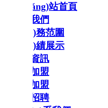
ǎng)站首頁
我們
è)務范圍
è)績展示
資訊
加盟
加盟
招聘