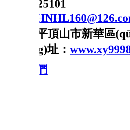
25101
HNHL160@126.com
平頂山市新華區(qū)建設
ng)址：
www.xy99981.com
們