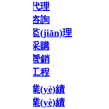
代理
咨詢
(jiān)理
采購
營銷
工程
(yè)績
(yè)績