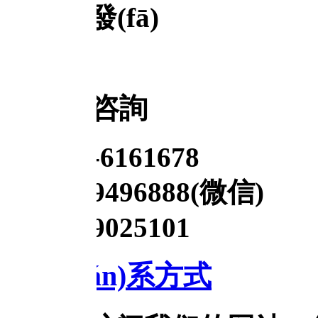
咨詢
-6161678
9496888(微信)
9025101
ián)系方式