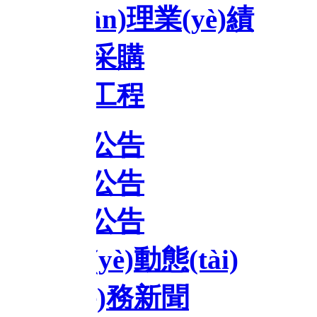
iān)理業(yè)績
采購
工程
公告
公告
公告
yè)動態(tài)
è)務新聞