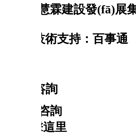
慧霖建設發(fā)展集團有
術支持：
百事通
站點地
咨詢
咨詢