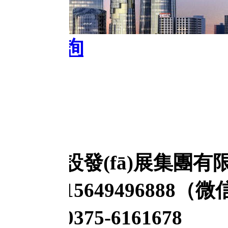
詢
設發(fā)展集團有限公司
5649496888（微信同號
75-6161678